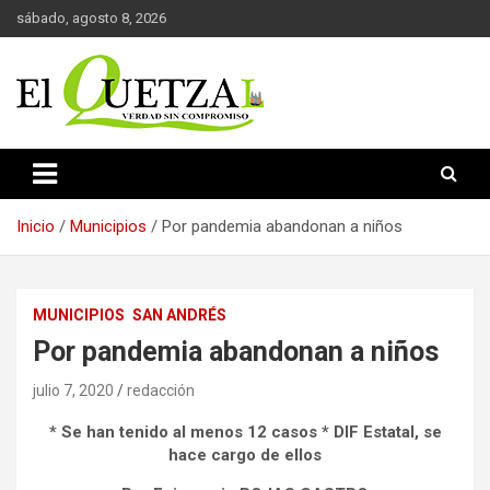
Saltar
sábado, agosto 8, 2026
al
contenido
Verdad sin compromiso
El Quetzal de Cholula
Inicio
Municipios
Por pandemia abandonan a niños
MUNICIPIOS
SAN ANDRÉS
Por pandemia abandonan a niños
julio 7, 2020
redacción
* Se han tenido al menos 12 casos * DIF Estatal, se
hace cargo de ellos