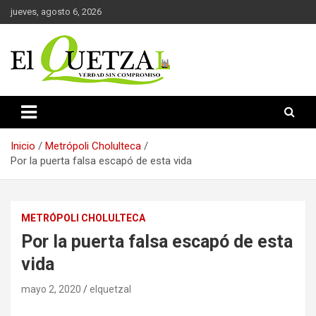
Saltar
jueves, agosto 6, 2026
al
contenido
Verdad sin compromiso
El Quetzal de Cholula
Inicio
Metrópoli Cholulteca
Por la puerta falsa escapó de esta vida
METRÓPOLI CHOLULTECA
Por la puerta falsa escapó de esta
vida
mayo 2, 2020
elquetzal