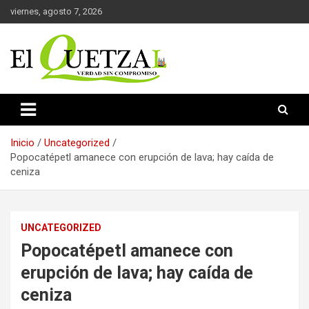
Saltar
viernes, agosto 7, 2026
al
contenido
Verdad sin compromiso
El Quetzal de Cholula
Inicio
Uncategorized
Popocatépetl amanece con erupción de lava; hay caída de
ceniza
UNCATEGORIZED
Popocatépetl amanece con
erupción de lava; hay caída de
ceniza