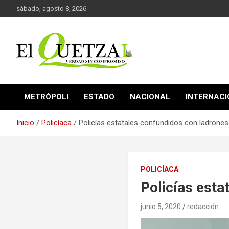
Saltar
sábado, agosto 8, 2026
al
contenido
Verdad sin compromiso
El Quetzal de Cholula
METRÓPOLI
ESTADO
NACIONAL
INTERNAC
Inicio
Policíaca
Policías estatales confundidos con ladrones
POLICÍACA
Policías esta
junio 5, 2020
redacción