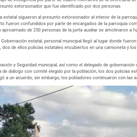
resunto extorsionador que fue identificado por dos personas.
a estatal siguieron al presunto extorsionador al interior de la parroq
nto fueron confundidos por parte de encargados de la parroquia co
n aproximado de 250 personas de la junta auxiliar se amotinaron a fue
 Gobernación estatal, personal municipal llegó al lugar donde fueron
 dos de ellos policías estatales encubiertos en una camioneta y lo
ación y Seguridad municipal, así como el delegado de gobernación d
 de diálogo con comité elegido por la población, los dos policías es
gó a un acuerdo, sin embargo, los pobladores continuaron con las agr