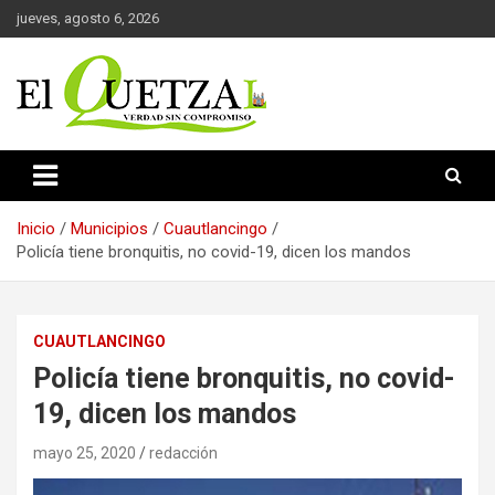
Saltar
jueves, agosto 6, 2026
al
contenido
Verdad sin compromiso
El Quetzal de Cholula
Inicio
Municipios
Cuautlancingo
Policía tiene bronquitis, no covid-19, dicen los mandos
CUAUTLANCINGO
Policía tiene bronquitis, no covid-
19, dicen los mandos
mayo 25, 2020
redacción