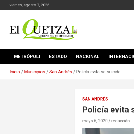
Saltar
viernes, agosto 7, 2026
al
contenido
Verdad sin compromiso
El Quetzal de Cholula
METRÓPOLI
ESTADO
NACIONAL
INTERNAC
Inicio
Municipios
San Andrés
Policía evita se suicide
SAN ANDRÉS
Policía evita 
mayo 6, 2020
redacción