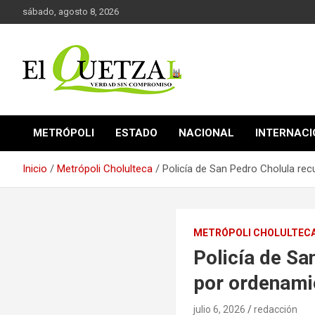
Saltar
sábado, agosto 8, 2026
al
contenido
Verdad sin compromiso
El Quetzal de Cholula
METRÓPOLI
ESTADO
NACIONAL
INTERNAC
Inicio
Metrópoli Cholulteca
Policía de San Pedro Cholula rec
METRÓPOLI CHOLULTEC
Policía de Sa
por ordenamie
julio 6, 2026
redacción