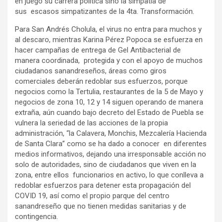
en juego su carrera política sino la simpatía de
sus escasos simpatizantes de la 4ta. Transformación.
Para San Andrés Cholula, el virus no entra para muchos y
al descaro, mientras Karina Pérez Popoca se esfuerza en
hacer campañas de entrega de Gel Antibacterial de
manera coordinada, protegida y con el apoyo de muchos
ciudadanos sanandreseños, áreas como giros
comerciales deberán redoblar sus esfuerzos, porque
negocios como la Tertulia, restaurantes de la 5 de Mayo y
negocios de zona 10, 12 y 14 siguen operando de manera
extraña, aún cuando bajo decreto del Estado de Puebla se
vulnera la seriedad de las acciones de la propia
administración, “la Calavera, Monchis, Mezcalería Hacienda
de Santa Clara” como se ha dado a conocer en diferentes
medios informativos, dejando una irresponsable acción no
solo de autoridades, sino de ciudadanos que viven en la
zona, entre ellos funcionarios en activo, lo que conlleva a
redoblar esfuerzos para detener esta propagación del
COVID 19, así como el propio parque del centro
sanandreseño que no tienen medidas sanitarias y de
contingencia.