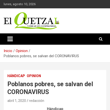
Saltar
lunes, agosto 10, 2026
al
contenido
Verdad sin compromiso
El Quetzal de Cholula
Inicio
Opinion
Poblanos pobres, se salvan del CORONAVIRUS
HÁNDICAP
OPINION
Poblanos pobres, se salvan del
CORONAVIRUS
abril 1, 2020
redacción
Hándicap