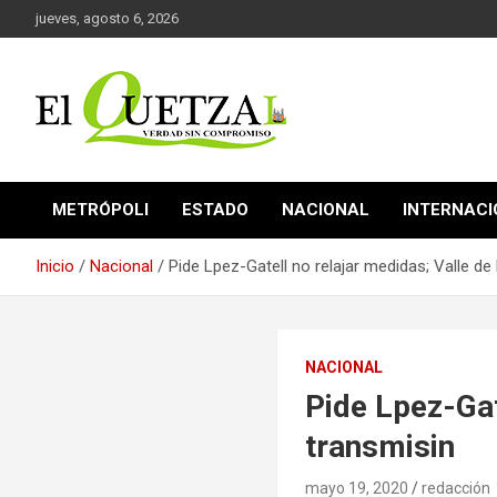
Saltar
jueves, agosto 6, 2026
al
contenido
Verdad sin compromiso
El Quetzal de Cholula
METRÓPOLI
ESTADO
NACIONAL
INTERNAC
Inicio
Nacional
Pide Lpez-Gatell no relajar medidas; Valle d
NACIONAL
Pide Lpez-Gat
transmisin
mayo 19, 2020
redacción