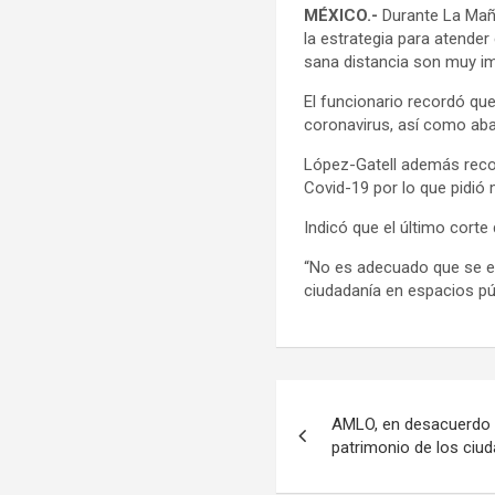
MÉXICO.-
Durante La Maña
la estrategia para atender
sana distancia son muy i
El funcionario recordó qu
coronavirus, así como aba
López-Gatell además recor
Covid-19 por lo que pidió 
Indicó que el último corte
“No es adecuado que se es
ciudadanía en espacios públ
Navegación
AMLO, en desacuerdo c
de
patrimonio de los ciu
entradas