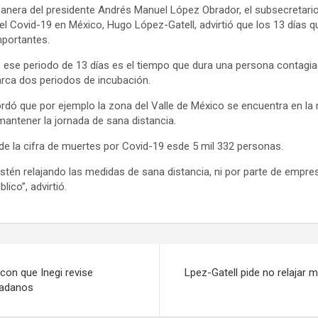
nera del presidente Andrés Manuel López Obrador, el subsecretari
 el Covid-19 en México, Hugo López-Gatell, advirtió que los 13 días q
mportantes.
e ese periodo de 13 días es el tiempo que dura una persona contagia
rca dos periodos de incubación.
dó que por ejemplo la zona del Valle de México se encuentra en la
mantener la jornada de sana distancia.
 de la cifra de muertes por Covid-19 esde 5 mil 332 personas.
tén relajando las medidas de sana distancia, ni por parte de empres
ico”, advirtió.
on que Inegi revise
Lpez-Gatell pide no relajar m
dadanos