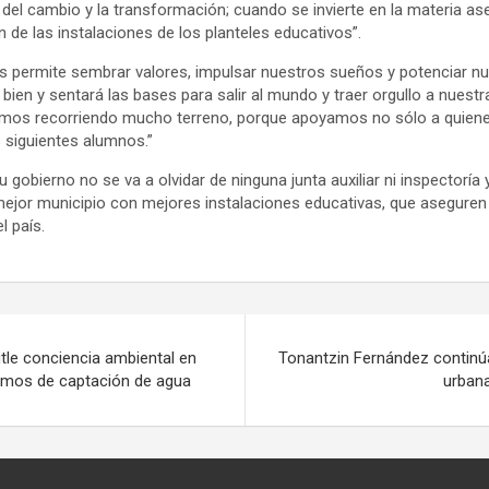
a del cambio y la transformación; cuando se invierte en la materia a
ón de las instalaciones de los planteles educativos”.
os permite sembrar valores, impulsar nuestros sueños y potenciar nu
ien y sentará las bases para salir al mundo y traer orgullo a nuestr
os recorriendo mucho terreno, porque apoyamos no sólo a quiene
 siguientes alumnos.”
 gobierno no se va a olvidar de ninguna junta auxiliar ni inspectoría 
mejor municipio con mejores instalaciones educativas, que aseguren 
l país.
le conciencia ambiental en
Tonantzin Fernández continú
mos de captación de agua
urbana