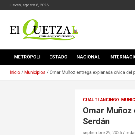
Saltar
jueves, agosto 6, 2026
al
contenido
Verdad sin compromiso
El Quetzal de Cholula
METRÓPOLI
ESTADO
NACIONAL
INTERNAC
Inicio
Municipios
Omar Muñoz entrega explanada cívica del 
CUAUTLANCINGO
MUNIC
Omar Muñoz e
Serdán
septiembre 29, 2025
reda