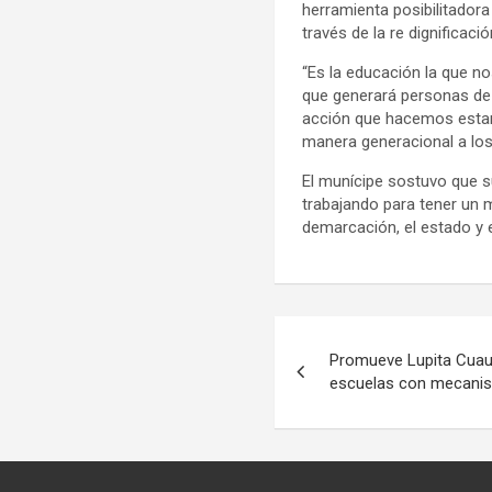
herramienta posibilitador
través de la re dignificaci
“Es la educación la que n
que generará personas de b
acción que hacemos estam
manera generacional a los
El munícipe sostuvo que su
trabajando para tener un 
demarcación, el estado y e
Navegación
Promueve Lupita Cuaut
de
escuelas con mecanis
entradas