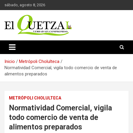
Saltar
sábado, agosto 8, 2026
al
contenido
Verdad sin compromiso
El Quetzal de Cholula
Inicio
Metrópoli Cholulteca
Normatividad Comercial, vigila todo comercio de venta de
alimentos preparados
METRÓPOLI CHOLULTECA
Normatividad Comercial, vigila
todo comercio de venta de
alimentos preparados