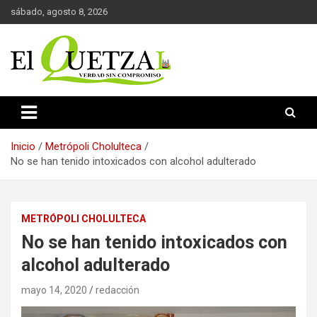
Saltar
sábado, agosto 8, 2026
al
contenido
Verdad sin compromiso
El Quetzal de Cholula
Inicio
Metrópoli Cholulteca
No se han tenido intoxicados con alcohol adulterado
METRÓPOLI CHOLULTECA
No se han tenido intoxicados con
alcohol adulterado
mayo 14, 2020
redacción