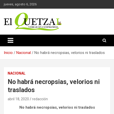
Saltar
jueves, agosto 6, 2026
al
contenido
Verdad sin compromiso
El Quetzal de Cholula
Inicio
Nacional
No habrá necropsias, velorios ni traslados
NACIONAL
No habrá necropsias, velorios ni
traslados
abril 18, 2020
redacción
No habrá necropsias, velorios ni traslados