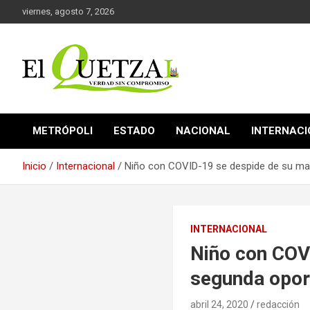
Saltar
viernes, agosto 7, 2026
al
contenido
Verdad sin compromiso
El Quetzal de Cholula
METRÓPOLI
ESTADO
NACIONAL
INTERNAC
Inicio
Internacional
Niño con COVID-19 se despide de su mam
INTERNACIONAL
Niño con COVI
segunda opor
abril 24, 2020
redacción