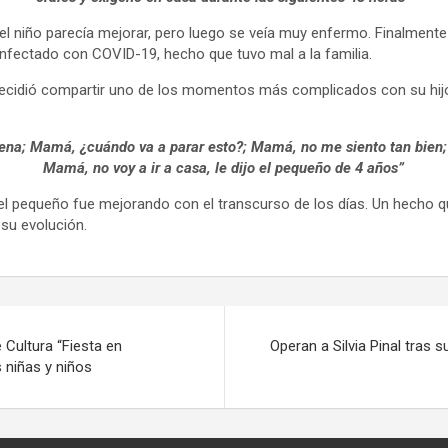
el niño parecía mejorar, pero luego se veía muy enfermo. Finalmente 
infectado con COVID-19, hecho que tuvo mal a la familia.
idió compartir uno de los momentos más complicados con su hijo d
pena; Mamá, ¿cuándo va a parar esto?; Mamá, no me siento tan bien;
Mamá, no voy a ir a casa, le dijo el pequeño de 4 años”
 del pequeño fue mejorando con el transcurso de los días. Un hecho q
 su evolución.
 Cultura “Fiesta en
Operan a Silvia Pinal tras s
s niñas y niños