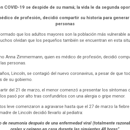
n COVID-19 se despide de su mamá; la vida le da segunda opo
édico de profesión, decidió compartir su historia para generar
personas
formado que los adultos mayores son la población más vulnerable a
uchos olvidan que los pequeños también se encuentran en esta si
mo Anna Zimmermann, quien es médico de profesión, decidió compart
 las personas.
 años, Lincoln, se contagió del nuevo coronavirus, a pesar de que toda
es de su gobierno.
artir del 21 de marzo, el menor comenzó a presentar los síntomas c
los pasó por alto tras confundirlos con una alergia o gripe menor.
 tos leve comenzaron a agravarse hasta que el 27 de marzo la fiebre 
adre de Lincoln decidió llevarlo al pediatra:
o de neumonía después de una enfermedad viral (totalmente razonabl
orales y oxígeno en casa durante las siguientes 48 horas”