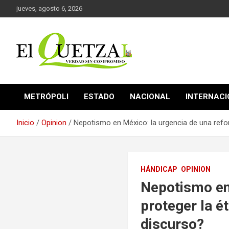
Saltar
jueves, agosto 6, 2026
al
contenido
Verdad sin compromiso
El Quetzal de Cholula
METRÓPOLI
ESTADO
NACIONAL
INTERNAC
Inicio
Opinion
Nepotismo en México: la urgencia de una refor
HÁNDICAP
OPINION
Nepotismo en 
proteger la é
discurso?