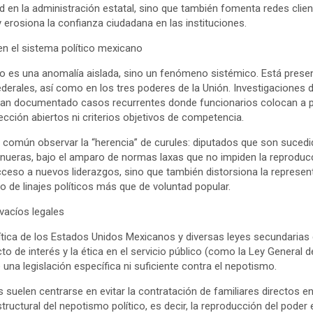
dad en la administración estatal, sino que también fomenta redes clien
 erosiona la confianza ciudadana en las instituciones.
n el sistema político mexicano
o es una anomalía aislada, sino un fenómeno sistémico. Está prese
federales, así como en los tres poderes de la Unión. Investigacione
han documentado casos recurrentes donde funcionarios colocan a p
ección abiertos ni criterios objetivos de competencia.
 es común observar la “herencia” de curules: diputados que son suce
 nueras, bajo el amparo de normas laxas que no impiden la reproducci
cceso a nuevos liderazgos, sino que también distorsiona la represe
o de linajes políticos más que de voluntad popular.
vacíos legales
olítica de los Estados Unidos Mexicanos y diversas leyes secundari
cto de interés y la ética en el servicio público (como la Ley General
 una legislación específica ni suficiente contra el nepotismo.
 suelen centrarse en evitar la contratación de familiares directos 
ructural del nepotismo político, es decir, la reproducción del poder 