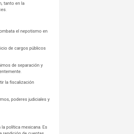
, tanto en la
ces.
 combata el nepotismo en
cicio de cargos públicos
ínimos de separación y
ientemente.
r la fiscalización
mos, poderes judiciales y
 la política mexicana. Es
la rendición de cuentas.