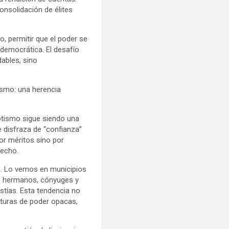
onsolidación de élites
, permitir que el poder se
 democrática. El desafío
ables, sino
ismo: una herencia
otismo sigue siendo una
 disfraza de “confianza”
por méritos sino por
recho.
s. Lo vemos en municipios
de hermanos, cónyuges y
tías. Esta tendencia no
ucturas de poder opacas,