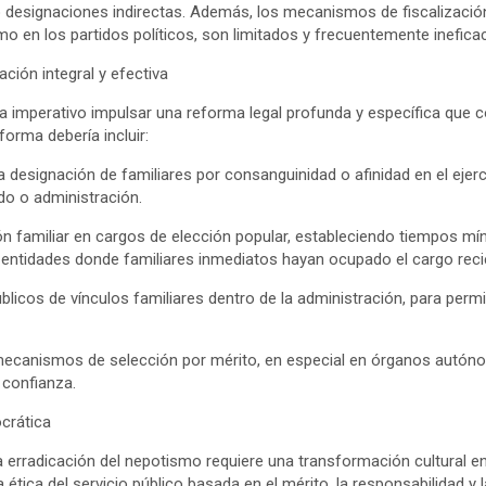
 designaciones indirectas. Además, los mecanismos de fiscalización
o en los partidos políticos, son limitados y frecuentemente inefica
ación integral y efectiva
lta imperativo impulsar una reforma legal profunda y específica que
orma debería incluir:
 la designación de familiares por consanguinidad o afinidad en el ejer
do o administración.
ón familiar en cargos de elección popular, estableciendo tiempos m
 o entidades donde familiares inmediatos hayan ocupado el cargo rec
licos de vínculos familiares dentro de la administración, para permiti
mecanismos de selección por mérito, en especial en órganos autóno
 confianza.
crática
la erradicación del nepotismo requiere una transformación cultural en
tica del servicio público basada en el mérito, la responsabilidad y 