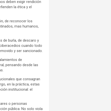
nos deben exigir rendición
ienden la ética y el
ón, de reconocer los
 atinados, mas humanos,
s de burla, de descaro y
 ciberacedios cuando todo
emovido y ser sancionado.
ñalamientos de
oral, pensando desde las
as.
itucionales que consagran
rgo, en la práctica, estas
ón institucional: el
liares o personas
ción pública. No solo viola