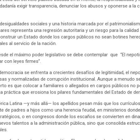
dadanía exigir transparencia, denunciar los abusos y oponerse a la c
desigualdades sociales y una historia marcada por el patrimonialismo
ares representa una regresión autoritaria y un riesgo para la calidad
construir un Estado donde los cargos públicos no sean botines hered
es al servicio de la nación.
esde el máximo poder legislativo se debe contemplar que “El nepot
ar con leyes firmes”.
mocracia se enfrenta a crecientes desafíos de legitimidad, el nep
sas y normalizadas de corrupción institucional. Aunque a menudo se
 cierto es que colocar a familiares o allegados en cargos públicos no 
a práctica que erosiona los pilares fundamentales del Estado de de
ica Latina —y más allá— los apellidos pesan más que los currículo
te de padres a hijos como una herencia feudal, en ministerios don
atégicos, o en congresos donde los escaños se convierten en dinas
uevos talentos a la administración pública, sino que consolida estr
les.