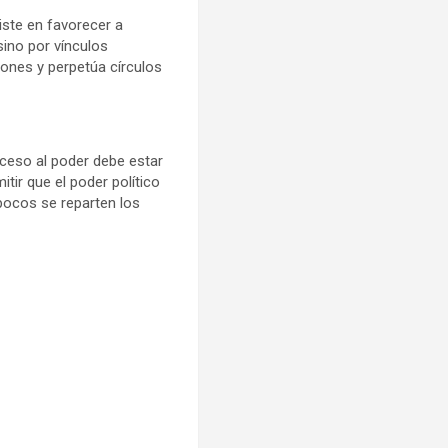
iste en favorecer a
sino por vínculos
iones y perpetúa círculos
cceso al poder debe estar
itir que el poder político
 pocos se reparten los