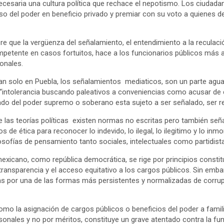
necesaria una cultura política que rechace el nepotismo. Los ciudada
so del poder en beneficio privado y premiar con su voto a quienes def
e que la vergüenza del señalamiento, el entendimiento a la reculaci
ompetente en casos fortuitos, hace a los funcionarios públicos más
onales.
an solo en Puebla, los señalamientos mediaticos, son un parte agua
 “intolerancia buscando paleativos a conveniencias como acusar de
do del poder supremo o soberano esta sujeto a ser señalado, ser r
 las teorías políticas existen normas no escritas pero también se
de ética para reconocer lo indevido, lo ilegal, lo ilegitimo y lo inm
losofías de pensamiento tanto sociales, intelectuales como partidist
 mexicano, como república democrática, se rige por principios const
la transparencia y el acceso equitativo a los cargos públicos. Sin emba
as por una de las formas más persistentes y normalizadas de corrupci
omo la asignación de cargos públicos o beneficios del poder a fami
onales y no por méritos, constituye un grave atentado contra la fun