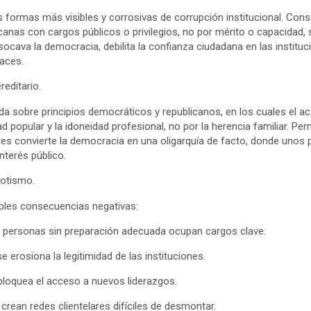
s formas más visibles y corrosivas de corrupción institucional. Cons
anas con cargos públicos o privilegios, no por mérito o capacidad, 
socava la democracia, debilita la confianza ciudadana en las instituc
caces.
reditario.
a sobre principios democráticos y republicanos, en los cuales el a
 popular y la idoneidad profesional, no por la herencia familiar. Perm
ares convierte la democracia en una oligarquía de facto, donde unos
nterés público.
otismo.
ples consecuencias negativas:
va: personas sin preparación adecuada ocupan cargos clave.
 erosiona la legitimidad de las instituciones.
bloquea el acceso a nuevos liderazgos.
 crean redes clientelares difíciles de desmontar.