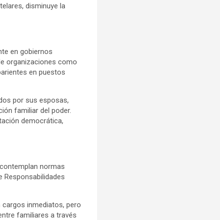
telares, disminuye la
nte en gobiernos
s de organizaciones como
arientes en puestos
didos por sus esposas,
ón familiar del poder.
ntación democrática,
as contemplan normas
 de Responsabilidades
en cargos inmediatos, pero
entre familiares a través