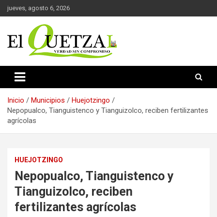
Saltar
jueves, agosto 6, 2026
al
contenido
Verdad sin compromiso
El Quetzal de Cholula
Inicio
Municipios
Huejotzingo
Nepopualco, Tianguistenco y Tianguizolco, reciben fertilizantes
agrícolas
HUEJOTZINGO
Nepopualco, Tianguistenco y
Tianguizolco, reciben
fertilizantes agrícolas