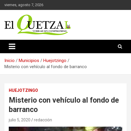
Saltar
viernes, agosto 7, 2026
al
contenido
Verdad sin compromiso
El Quetzal de Cholula
Inicio
Municipios
Huejotzingo
Misterio con vehículo al fondo de barranco
HUEJOTZINGO
Misterio con vehículo al fondo de
barranco
julio 5, 2020
redacción