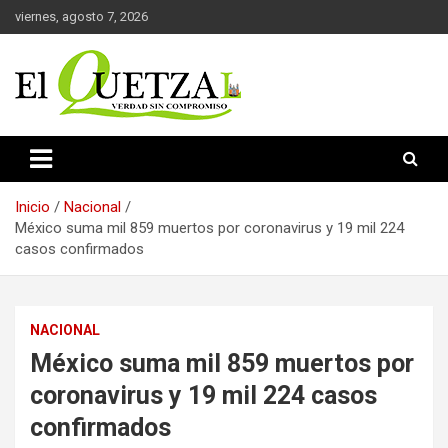
Saltar
viernes, agosto 7, 2026
al
contenido
Verdad sin compromiso
El Quetzal de Cholula
Inicio
Nacional
México suma mil 859 muertos por coronavirus y 19 mil 224
casos confirmados
NACIONAL
México suma mil 859 muertos por
coronavirus y 19 mil 224 casos
confirmados