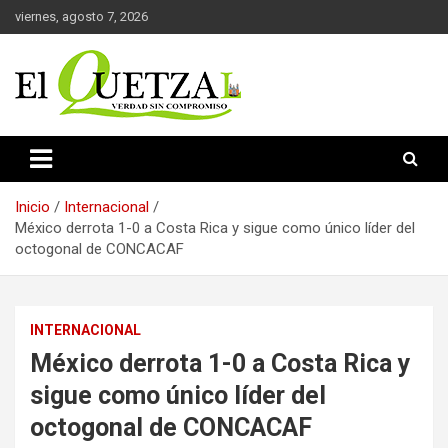
Saltar
viernes, agosto 7, 2026
al
contenido
Verdad sin compromiso
El Quetzal de Cholula
Inicio
Internacional
México derrota 1-0 a Costa Rica y sigue como único líder del
octogonal de CONCACAF
INTERNACIONAL
México derrota 1-0 a Costa Rica y
sigue como único líder del
octogonal de CONCACAF