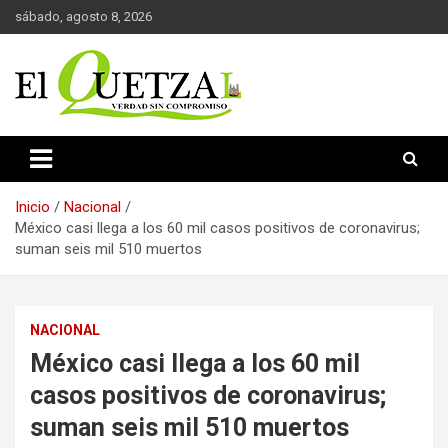
Saltar
sábado, agosto 8, 2026
al
contenido
Verdad sin compromiso
El Quetzal de Cholula
Inicio
Nacional
México casi llega a los 60 mil casos positivos de coronavirus;
suman seis mil 510 muertos
NACIONAL
México casi llega a los 60 mil
casos positivos de coronavirus;
suman seis mil 510 muertos