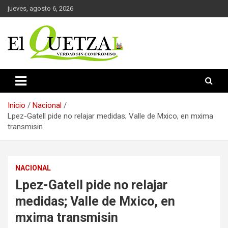
Saltar
jueves, agosto 6, 2026
al
contenido
Verdad sin compromiso
El Quetzal de Cholula
Inicio
Nacional
Lpez-Gatell pide no relajar medidas; Valle de Mxico, en mxima
transmisin
NACIONAL
Lpez-Gatell pide no relajar
medidas; Valle de Mxico, en
mxima transmisin