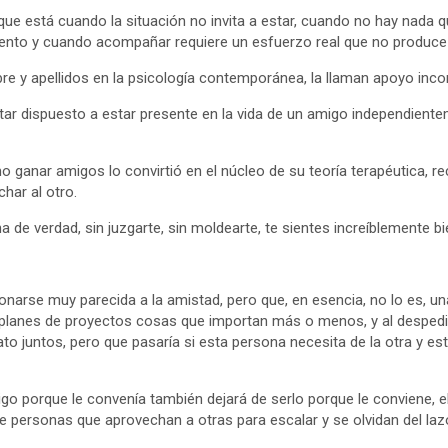
ue está cuando la situación no invita a estar, cuando no hay nada q
nto y cuando acompañar requiere un esfuerzo real que no produce 
e y apellidos en la psicología contemporánea, la llaman apoyo incon
tar dispuesto a estar presente en la vida de un amigo independien
o ganar amigos lo convirtió en el núcleo de su teoría terapéutica, r
har al otro.
 de verdad, sin juzgarte, sin moldearte, te sientes increíblemente bi
ionarse muy parecida a la amistad, pero que, en esencia, no lo es, 
de planes de proyectos cosas que importan más o menos, y al despe
to juntos, pero que pasaría si esta persona necesita de la otra y
o porque le convenía también dejará de serlo porque le conviene, el
 de personas que aprovechan a otras para escalar y se olvidan del laz