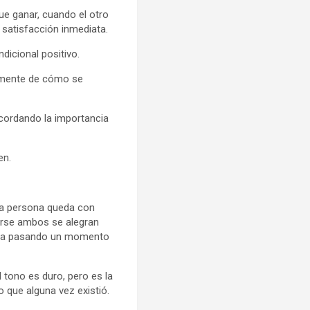
ue ganar, cuando el otro
satisfacción inmediata.
dicional positivo.
temente de cómo se
ecordando la importancia
en.
una persona queda con
dirse ambos se alegran
 esta pasando un momento
 tono es duro, pero es la
o que alguna vez existió.