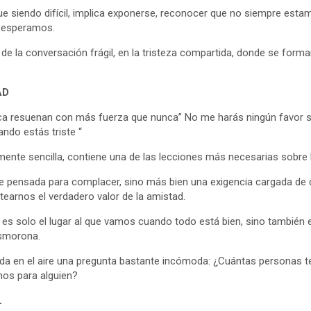
ue siendo difícil, implica exponerse, reconocer que no siempre esta
 esperamos.
de la conversación frágil, en la tristeza compartida, donde se form
AD
eca resuenan con más fuerza que nunca” No me harás ningún favor s
ando estás triste “
mente sencilla, contiene una de las lecciones más necesarias sobre 
se pensada para complacer, sino más bien una exigencia cargada de c
ntearnos el verdadero valor de la amistad.
es solo el lugar al que vamos cuando todo está bien, sino también
esmorona.
dida en el aire una pregunta bastante incómoda: ¿Cuántas personas
mos para alguien?
L