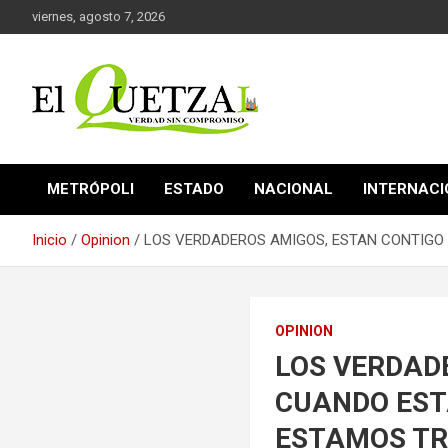
Saltar
viernes, agosto 7, 2026
al
contenido
Verdad sin compromiso
El Quetzal de Cholula
METRÓPOLI
ESTADO
NACIONAL
INTERNAC
Inicio
Opinion
LOS VERDADEROS AMIGOS, ESTAN CONTIGO 
OPINION
LOS VERDAD
CUANDO EST
ESTAMOS TR