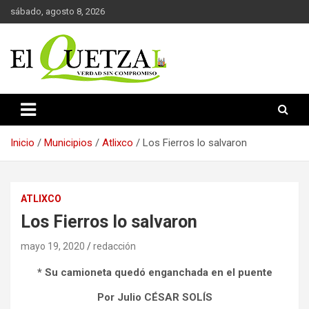
Saltar
sábado, agosto 8, 2026
al
contenido
Verdad sin compromiso
El Quetzal de Cholula
Inicio
Municipios
Atlixco
Los Fierros lo salvaron
ATLIXCO
Los Fierros lo salvaron
mayo 19, 2020
redacción
* Su camioneta quedó enganchada en el puente
Por Julio CÉSAR SOLÍS