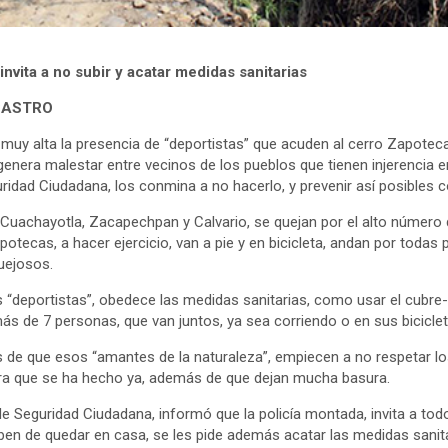
invita a no subir y acatar medidas sanitarias
 CASTRO
muy alta la presencia de “deportistas” que acuden al cerro Zapoteca
l genera malestar entre vecinos de los pueblos que tienen injerencia e
uridad Ciudadana, los conmina a no hacerlo, y prevenir así posibles 
Cuachayotla, Zacapechpan y Calvario, se quejan por el alto númer
potecas, a hacer ejercicio, van a pie y en bicicleta, andan por todas 
uejosos.
 “deportistas”, obedece las medidas sanitarias, como usar el cubre-
ás de 7 personas, que van juntos, ya sea corriendo o en sus biciclet
e que esos “amantes de la naturaleza”, empiecen a no respetar los
bra que se ha hecho ya, además de que dejan mucha basura.
de Seguridad Ciudadana, informó que la policía montada, invita a tod
eben de quedar en casa, se les pide además acatar las medidas sanita