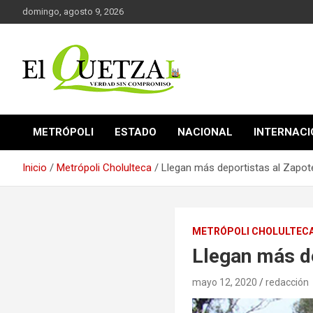
Saltar
domingo, agosto 9, 2026
al
contenido
Verdad sin compromiso
El Quetzal de Cholula
METRÓPOLI
ESTADO
NACIONAL
INTERNAC
Inicio
Metrópoli Cholulteca
Llegan más deportistas al Zapo
METRÓPOLI CHOLULTEC
Llegan más d
mayo 12, 2020
redacción