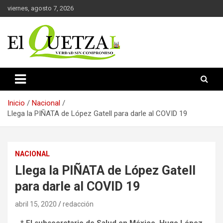
Saltar
viernes, agosto 7, 2026
al
contenido
Verdad sin compromiso
El Quetzal de Cholula
Inicio
Nacional
Llega la PIÑATA de López Gatell para darle al COVID 19
NACIONAL
Llega la PIÑATA de López Gatell
para darle al COVID 19
abril 15, 2020
redacción