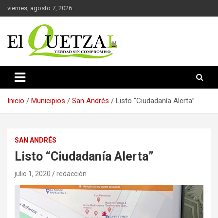
Saltar
viernes, agosto 7, 2026
al
contenido
Verdad sin compromiso
El Quetzal de Cholula
Inicio
Municipios
San Andrés
Listo “Ciudadanía Alerta”
SAN ANDRÉS
Listo “Ciudadanía Alerta”
julio 1, 2020
redacción