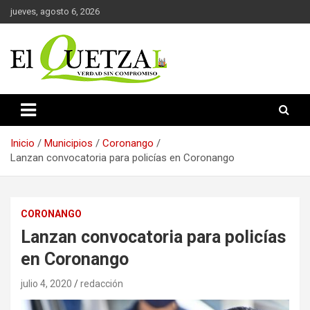
Saltar
jueves, agosto 6, 2026
al
contenido
Verdad sin compromiso
El Quetzal de Cholula
Inicio
Municipios
Coronango
Lanzan convocatoria para policías en Coronango
CORONANGO
Lanzan convocatoria para policías
en Coronango
julio 4, 2020
redacción