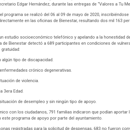
ecretario Edgar Hernández, durante las entregas de “Valores a Tu Me
el programa se realizó del 06 al 09 de mayo de 2020, inscribiéndose
 directamente en las oficinas de Bienestar, resultando dos mil 163 p
 un estudio socioeconómico telefónico y apelando a la honestidad d
ía de Bienestar detectó a 689 participantes en condiciones de vulnera
 gratuidad:
ún tipo de discapacidad.
ermedades crónico degenerativas.
ción de violencia.
3era Edad.
ción de desempleo y sin ningún tipo de apoyo.
ónico con los ciudadanos, 791 familias indicaron que podían aportar 
n este programa de apoyo por parte del ayuntamiento.
rsonas registradas para la solicitud de despensas, 683 no fueron c