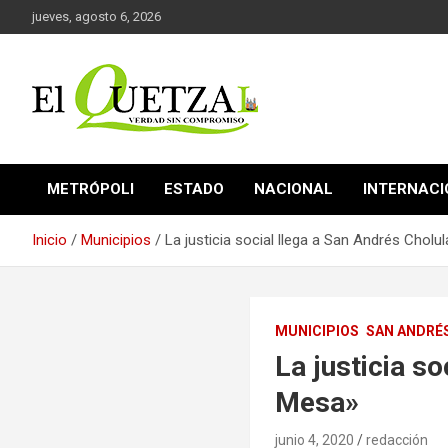
Saltar
jueves, agosto 6, 2026
al
contenido
Verdad sin compromiso
El Quetzal de Cholula
METRÓPOLI
ESTADO
NACIONAL
INTERNAC
Inicio
Municipios
La justicia social llega a San Andrés Chol
MUNICIPIOS
SAN ANDRÉ
La justicia s
Mesa»
junio 4, 2020
redacción