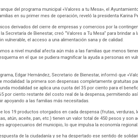
ranque del programa municipal «Valores a tu Mesa», el Ayuntamient
familias en su primer mes de operación, reveló la presidenta Karina 
cos derivados del cierre de empresas y comercios por la contingenci
la Secretaría de Bienestar, creó “Valores a Tu Mesa” para brindar a l
n vulnerable, el acceso a una alimentación sana y de calidad.
amos a nivel mundial afecta aún más a las familias que menos tienen
esquema en el que se pudiera magnificar la ayuda a personas en vul
ograma, Edgar Hernández, Secretario de Bienestar, informó que «Val
e modalidad: la primera son despensas completamente gratuitas par
unda modalidad se aplica una cuota del 35 por ciento para el benefic
 por ciento restante del costo real de la despensa, permitiendo así 
ir apoyando a las familias más necesitadas.
e los 19 productos otorgados en cada despensa (frutas, verduras, leg
as, atún, aceite, pan, etc.) tienen un valor total de 450 pesos y son 
s agropecuarios del municipio, lo que impulsa la economía regional
spuesta de la ciudadanía y se ha despertado ese sentido de solida