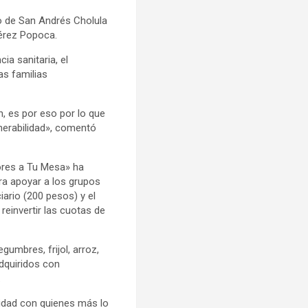
o de San Andrés Cholula
Pérez Popoca.
a sanitaria, el
as familias
, es por eso por lo que
nerabilidad», comentó
ores a Tu Mesa» ha
a apoyar a los grupos
iario (200 pesos) y el
reinvertir las cuotas de
umbres, frijol, arroz,
adquiridos con
.
ridad con quienes más lo