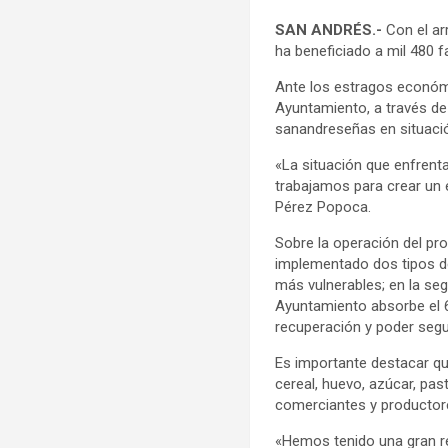
SAN ANDRÉS.-
Con el ar
ha beneficiado a mil 480 
Ante los estragos económi
Ayuntamiento, a través de 
sanandreseñas en situació
«La situación que enfrent
trabajamos para crear un 
Pérez Popoca.
Sobre la operación del pr
implementado dos tipos d
más vulnerables; en la seg
Ayuntamiento absorbe el 65
recuperación y poder segu
Es importante destacar qu
cereal, huevo, azúcar, past
comerciantes y productore
«Hemos tenido una gran re