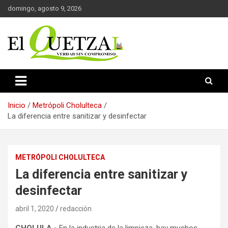
Saltar
domingo, agosto 9, 2026
al
contenido
Verdad sin compromiso
El Quetzal de Cholula
Inicio
Metrópoli Cholulteca
La diferencia entre sanitizar y desinfectar
METRÓPOLI CHOLULTECA
La diferencia entre sanitizar y
desinfectar
abril 1, 2020
redacción