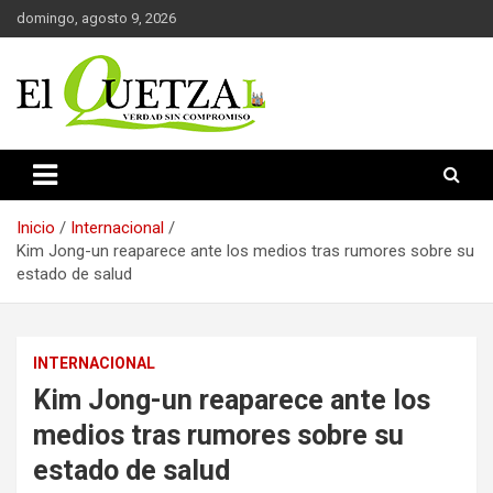
Saltar
domingo, agosto 9, 2026
al
contenido
Verdad sin compromiso
El Quetzal de Cholula
Inicio
Internacional
Kim Jong-un reaparece ante los medios tras rumores sobre su
estado de salud
INTERNACIONAL
Kim Jong-un reaparece ante los
medios tras rumores sobre su
estado de salud