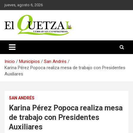
Saltar
jueves, agosto 6, 2026
al
contenido
Verdad sin compromiso
El Quetzal de Cholula
Inicio
Municipios
San Andrés
Karina Pérez Popoca realiza mesa de trabajo con Presidentes
Auxiliares
SAN ANDRÉS
Karina Pérez Popoca realiza mesa
de trabajo con Presidentes
Auxiliares