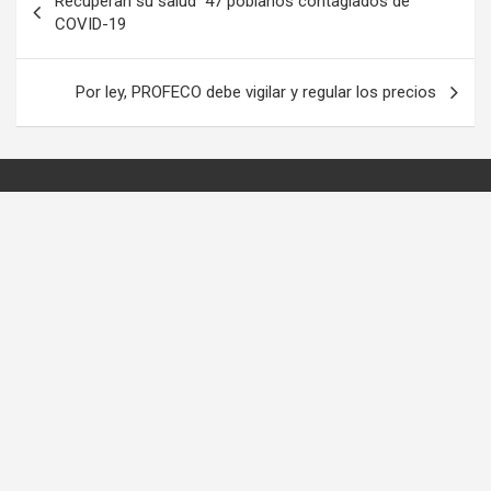
Recuperan su salud 47 poblanos contagiados de
de
COVID-19
entradas
Por ley, PROFECO debe vigilar y regular los precios