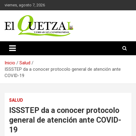
Saltar
viernes, agosto 7, 2026
al
contenido
Verdad sin compromiso
El Quetzal de Cholula
Inicio
Salud
ISSSTEP da a conocer protocolo general de atención ante
COVID-19
SALUD
ISSSTEP da a conocer protocolo
general de atención ante COVID-
19