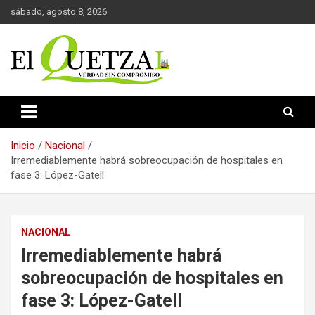
Saltar
sábado, agosto 8, 2026
al
contenido
Verdad sin compromiso
El Quetzal de Cholula
Inicio
Nacional
Irremediablemente habrá sobreocupación de hospitales en
fase 3: López-Gatell
NACIONAL
Irremediablemente habrá
sobreocupación de hospitales en
fase 3: López-Gatell