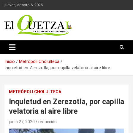
Saltar
jueves, agosto 6, 2026
al
contenido
Verdad sin compromiso
El Quetzal de Cholula
Inicio
Metrópoli Cholulteca
Inquietud en Zerezotla, por capilla velatoria al aire libre
METRÓPOLI CHOLULTECA
Inquietud en Zerezotla, por capilla
velatoria al aire libre
junio 27, 2020
redacción