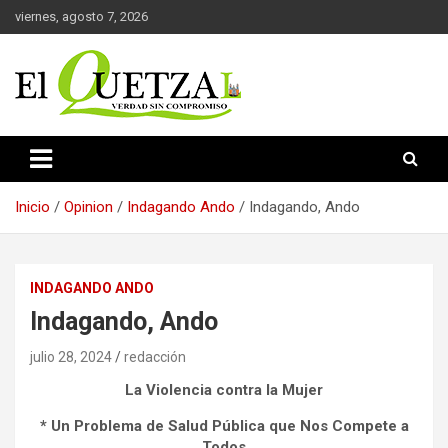
Saltar
viernes, agosto 7, 2026
al
contenido
Verdad sin compromiso
El Quetzal de Cholula
Inicio
Opinion
Indagando Ando
Indagando, Ando
INDAGANDO ANDO
Indagando, Ando
julio 28, 2024
redacción
La Violencia contra la Mujer
* Un Problema de Salud Pública que Nos Compete a
Todos