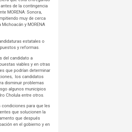
 antes de la contingencia
s ante MORENA: Sonora,
ompitiendo muy de cerca
ría Michoacán y MORENA
candidaturas estatales o
upuestos y reformas.
 del candidato a
opuestas viables y en otras
es que podrían determinar
cciones, los candidatos
ara disminuir problemas
iesgo algunos municipios
o Cholula entre otros.
s condiciones para que les
entes que solucionen la
ndamento que después
pación en el gobierno y en