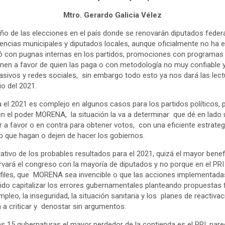
Mtro. Gerardo Galicia Vélez
o de las elecciones en el país donde se renovarán diputados feder
encias municipales y diputados locales, aunque oficialmente no ha
nició con pugnas internas en los partidos, promociones con programa
en a favor de quien las paga o con metodología no muy confiable
sivos y redes sociales, sin embargo todo esto ya nos dará las lect
io del 2021.
a el 2021 es complejo en algunos casos para los partidos políticos, 
n el poder MORENA, la situación la va a determinar que dé en lado 
r a favor o en contra para obtener votos, con una eficiente estrat
 que hagan o dejen de hacer los gobiernos.
itativo de los probables resultados para el 2021, quizá el mayor ben
ará el congreso con la mayoría de diputados y no porque en el PRI 
rfiles, que MORENA sea invencible o que las acciones implementada
ido capitalizar los errores gubernamentales planteando propuestas
leo, la inseguridad, la situación sanitaria y los planes de reactiv
 a criticar y denostar sin argumentos.
as 15 gubernaturas el mayor perdedor de la contienda es el PRI, par