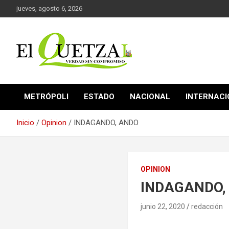
Saltar
jueves, agosto 6, 2026
al
contenido
Verdad sin compromiso
El Quetzal de Cholula
METRÓPOLI
ESTADO
NACIONAL
INTERNAC
Inicio
Opinion
INDAGANDO, ANDO
OPINION
INDAGANDO,
junio 22, 2020
redacción