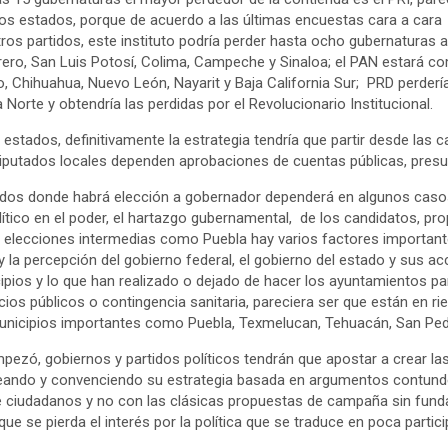
unos estados, porque de acuerdo a las últimas encuestas cara a cara
tros partidos, este instituto podría perder hasta ocho gubernatura
rero, San Luis Potosí, Colima, Campeche y Sinaloa; el PAN estará c
 Chihuahua, Nuevo León, Nayarit y Baja California Sur; PRD perde
 Norte y obtendría las perdidas por el Revolucionario Institucional.
estados, definitivamente la estrategia tendría que partir desde las 
diputados locales dependen aprobaciones de cuentas públicas, pres
ados donde habrá elección a gobernador dependerá en algunos casos
lítico en el poder, el hartazgo gubernamental, de los candidatos, pr
 elecciones intermedias como Puebla hay varios factores important
y la percepción del gobierno federal, el gobierno del estado y sus a
ipios y lo que han realizado o dejado de hacer los ayuntamientos p
cios públicos o contingencia sanitaria, pareciera ser que están en r
unicipios importantes como Puebla, Texmelucan, Tehuacán, San Pedr
mpezó, gobiernos y partidos políticos tendrán que apostar a crear la
eando y convenciendo su estrategia basada en argumentos contund
e ciudadanos y no con las clásicas propuestas de campaña sin fu
e se pierda el interés por la política que se traduce en poca partici