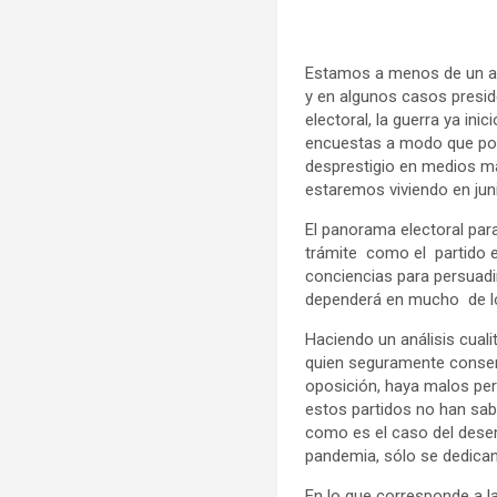
Estamos a menos de un añ
y en algunos casos presid
electoral, la guerra ya i
encuestas a modo que pon
desprestigio en medios ma
estaremos viviendo en jun
El panorama electoral par
trámite como el partido e
conciencias para persuadi
dependerá en mucho de lo
Haciendo un análisis cual
quien seguramente conserv
oposición, haya malos pe
estos partidos no han sab
como es el caso del desemp
pandemia, sólo se dedican
En lo que corresponde a l