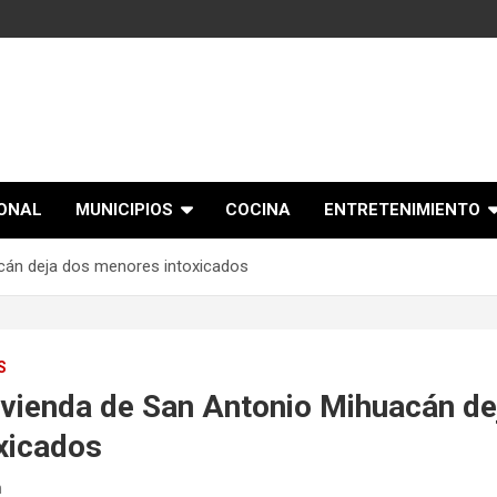
IONAL
MUNICIPIOS
COCINA
ENTRETENIMIENTO
acán deja dos menores intoxicados
S
ivienda de San Antonio Mihuacán de
xicados
n