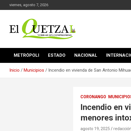
Saltar
viernes, agosto 7, 2026
al
contenido
Verdad sin compromiso
El Quetzal de Cholula
METRÓPOLI
ESTADO
NACIONAL
INTERNAC
Inicio
Municipios
Incendio en vivienda de San Antonio Mihu
CORONANGO
MUNICIPIO
Incendio en v
menores into
agosto 19, 2025
redacció