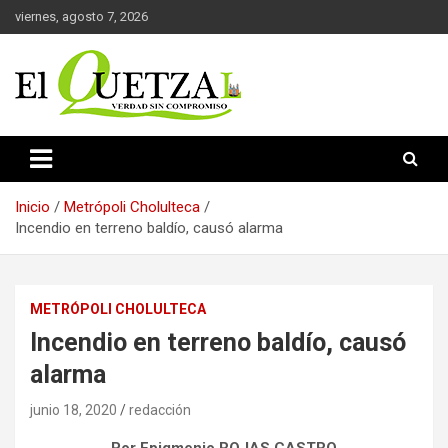
Saltar
viernes, agosto 7, 2026
al
contenido
Verdad sin compromiso
El Quetzal de Cholula
Inicio
Metrópoli Cholulteca
Incendio en terreno baldío, causó alarma
METRÓPOLI CHOLULTECA
Incendio en terreno baldío, causó
alarma
junio 18, 2020
redacción