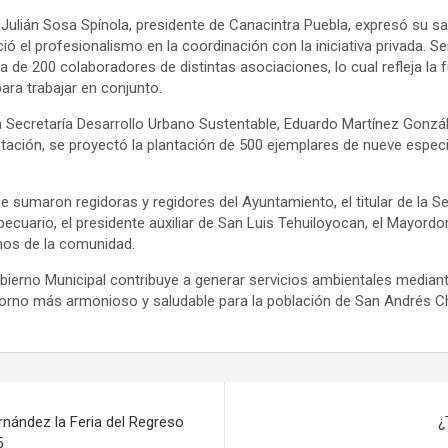
 Julián Sosa Spínola, presidente de Canacintra Puebla, expresó su s
ió el profesionalismo en la coordinación con la iniciativa privada. S
ca de 200 colaboradores de distintas asociaciones, lo cual refleja la 
para trabajar en conjunto.
e la Secretaría Desarrollo Urbano Sustentable, Eduardo Martínez Gonzá
tación, se proyectó la plantación de 500 ejemplares de nueve especi
e sumaron regidoras y regidores del Ayuntamiento, el titular de la Se
cuario, el presidente auxiliar de San Luis Tehuiloyocan, el Mayordo
nos de la comunidad.
bierno Municipal contribuye a generar servicios ambientales mediant
torno más armonioso y saludable para la población de San Andrés Ch
rnández la Feria del Regreso
¿
5