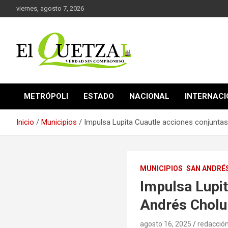
Saltar
viernes, agosto 7, 2026
al
contenido
Verdad sin compromiso
El Quetzal de Cholula
METRÓPOLI
ESTADO
NACIONAL
INTERNAC
Inicio
Municipios
Impulsa Lupita Cuautle acciones conjunta
MUNICIPIOS
SAN ANDRÉ
Impulsa Lupit
Andrés Cholu
agosto 16, 2025
redacció