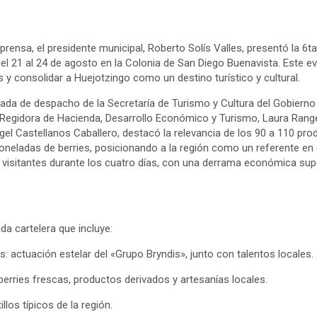
rensa, el presidente municipal, Roberto Solís Valles, presentó la 6ta.
 del 21 al 24 de agosto en la Colonia de San Diego Buenavista. Este 
s y consolidar a Huejotzingo como un destino turístico y cultural.
a de despacho de la Secretaría de Turismo y Cultura del Gobierno 
 Regidora de Hacienda, Desarrollo Económico y Turismo, Laura Range
gel Castellanos Caballero, destacó la relevancia de los 90 a 110 pro
neladas de berries, posicionando a la región como un referente en e
il visitantes durante los cuatro días, con una derrama económica supe
da cartelera que incluye:
s: actuación estelar del «Grupo Bryndis», junto con talentos locales.
erries frescas, productos derivados y artesanías locales.
los típicos de la región.