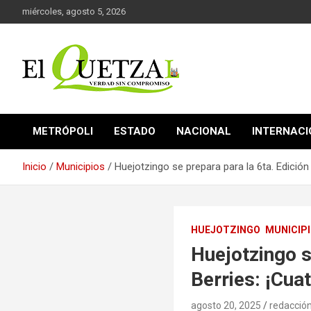
Saltar
miércoles, agosto 5, 2026
al
contenido
Verdad sin compromiso
El Quetzal de Cholula
METRÓPOLI
ESTADO
NACIONAL
INTERNAC
Inicio
Municipios
Huejotzingo se prepara para la 6ta. Edición
HUEJOTZINGO
MUNICIP
Huejotzingo s
Berries: ¡Cua
agosto 20, 2025
redacció