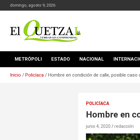
Saltar
domingo, agosto 9, 2026
al
contenido
Verdad sin compromiso
El Quetzal de Cholula
METRÓPOLI
ESTADO
NACIONAL
INTERNAC
Inicio
Policíaca
Hombre en condición de calle, posible caso 
POLICÍACA
Hombre en con
junio 4, 2020
redacción