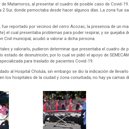
ar de Matamoros, al presentar el cuadro de posible caso de Covid-19.
 la 2 Sur, donde pernoctaba desde hacer algunos días. La zona fue sa
 fue reportado por vecinos del cerro Acozac, la presencia de un ma
nte) el cual presentaba problemas para poder respirar, y se quejaba d
n Civil municipal, acudió a valorar a dicha persona.
tales y valorarlo, pudieron determinar que presentaba el cuadro de 
 estado de desnutrición, por lo cual se pidió el apoyo de SEMECAM,
specializada para traslado de pacientes Covid-19.
adado al Hospital Cholula, sin embargo se dio la indicación de llevarl
n los hospitales de la ciudad y zona conurbada, no hay ya camas di