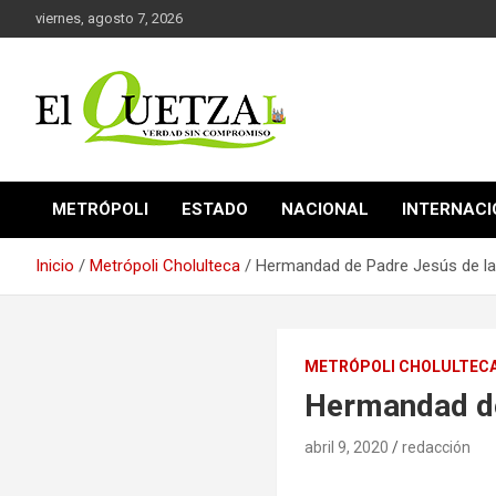
Saltar
viernes, agosto 7, 2026
al
contenido
Verdad sin compromiso
El Quetzal de Cholula
METRÓPOLI
ESTADO
NACIONAL
INTERNAC
Inicio
Metrópoli Cholulteca
Hermandad de Padre Jesús de la
METRÓPOLI CHOLULTEC
Hermandad de
abril 9, 2020
redacción