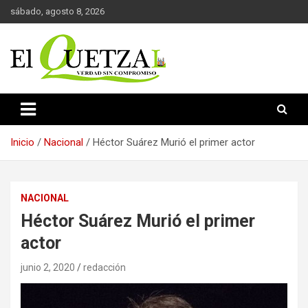
Saltar
sábado, agosto 8, 2026
al
contenido
Verdad sin compromiso
El Quetzal de Cholula
Inicio
Nacional
Héctor Suárez Murió el primer actor
NACIONAL
Héctor Suárez Murió el primer
actor
junio 2, 2020
redacción