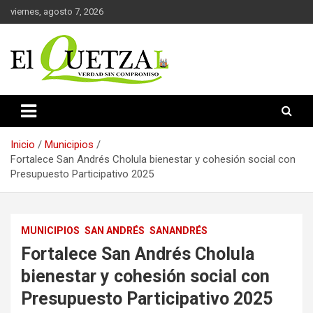
Saltar
viernes, agosto 7, 2026
al
contenido
Verdad sin compromiso
El Quetzal de Cholula
Inicio
Municipios
Fortalece San Andrés Cholula bienestar y cohesión social con
Presupuesto Participativo 2025
MUNICIPIOS
SAN ANDRÉS
SANANDRÉS
Fortalece San Andrés Cholula
bienestar y cohesión social con
Presupuesto Participativo 2025