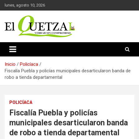
Saltar
lunes, agosto 10, 2026
al
contenido
Verdad sin compromiso
El Quetzal de Cholula
Inicio
Policíaca
Fiscalía Puebla y policías municipales desarticularon banda de
robo a tienda departamental
POLICÍACA
Fiscalía Puebla y policías
municipales desarticularon banda
de robo a tienda departamental