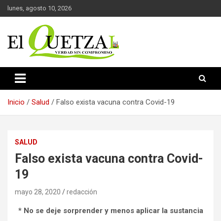
Saltar
lunes, agosto 10, 2026
al
contenido
Verdad sin compromiso
El Quetzal de Cholula
Inicio
Salud
Falso exista vacuna contra Covid-19
SALUD
Falso exista vacuna contra Covid-
19
mayo 28, 2020
redacción
* No se deje sorprender y menos aplicar la sustancia