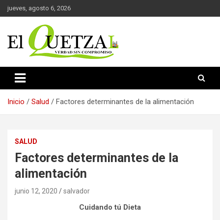
Saltar
jueves, agosto 6, 2026
al
contenido
Verdad sin compromiso
El Quetzal de Cholula
Inicio
Salud
Factores determinantes de la alimentación
SALUD
Factores determinantes de la
alimentación
junio 12, 2020
salvador
Cuidando tú Dieta