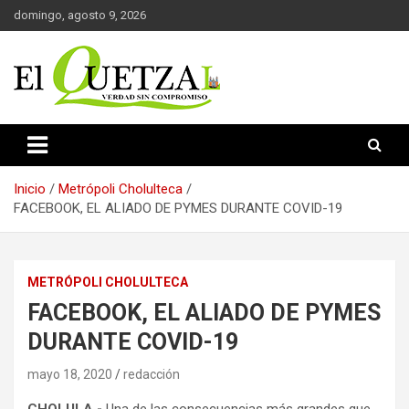
Saltar
domingo, agosto 9, 2026
al
contenido
Verdad sin compromiso
El Quetzal de Cholula
Inicio
Metrópoli Cholulteca
FACEBOOK, EL ALIADO DE PYMES DURANTE COVID-19
METRÓPOLI CHOLULTECA
FACEBOOK, EL ALIADO DE PYMES
DURANTE COVID-19
mayo 18, 2020
redacción