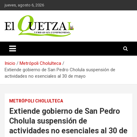
Saltar
jueves, agosto 6, 2026
al
contenido
Verdad sin compromiso
El Quetzal de Cholula
Inicio
Metrópoli Cholulteca
Extiende gobierno de San Pedro Cholula suspensión de
actividades no esenciales al 30 de mayo
METRÓPOLI CHOLULTECA
Extiende gobierno de San Pedro
Cholula suspensión de
actividades no esenciales al 30 de