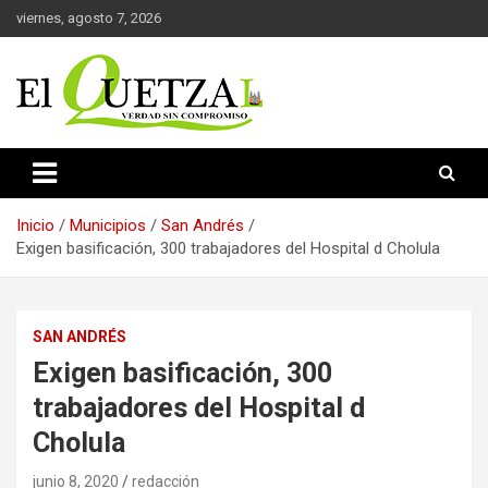
Saltar
viernes, agosto 7, 2026
al
contenido
Verdad sin compromiso
El Quetzal de Cholula
Inicio
Municipios
San Andrés
Exigen basificación, 300 trabajadores del Hospital d Cholula
SAN ANDRÉS
Exigen basificación, 300
trabajadores del Hospital d
Cholula
junio 8, 2020
redacción